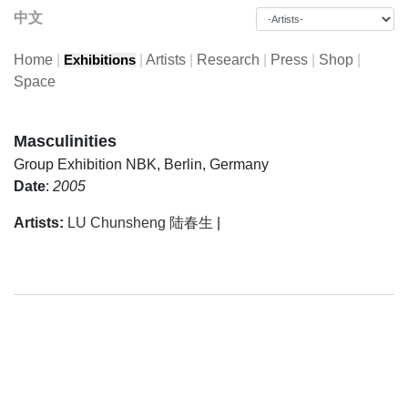
中文
Home
|
|
Artists
|
Research
|
Press
|
Shop
|
Exhibitions
Space
Masculinities
Group Exhibition
NBK, Berlin, Germany
Date
:
2005
Artists:
LU Chunsheng 陆春生
|