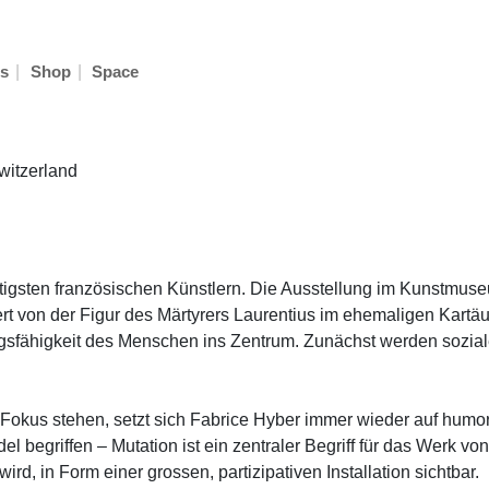
|
|
s
Shop
Space
witzerland
htigsten französischen Künstlern. Die Ausstellung im Kunstmu
t von der Figur des Märtyrers Laurentius im ehemaligen Kartäu
ngsfähigkeit des Menschen ins Zentrum. Zunächst werden soziale
 Fokus stehen, setzt sich Fabrice Hyber immer wieder auf humor
 begriffen – Mutation ist ein zentraler Begriff für das Werk v
rd, in Form einer grossen, partizipativen Installation sichtbar.