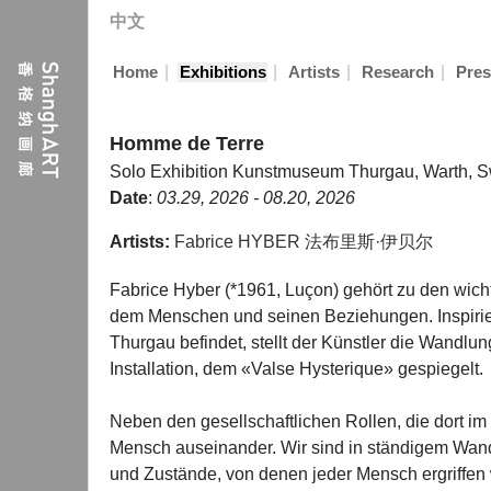
中文
|
|
|
|
Home
Exhibitions
Artists
Research
Pres
Homme de Terre
Solo Exhibition
Kunstmuseum Thurgau, Warth, S
Date
:
03.29, 2026 - 08.20, 2026
Artists:
Fabrice HYBER 法布里斯·伊贝尔
Fabrice Hyber (*1961, Luçon) gehört zu den wic
dem Menschen und seinen Beziehungen. Inspirier
Thurgau befindet, stellt der Künstler die Wandlu
Installation, dem «Valse Hysterique» gespiegelt.
Neben den gesellschaftlichen Rollen, die dort im
Mensch auseinander. Wir sind in ständigem Wandel
und Zustände, von denen jeder Mensch ergriffen wi