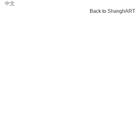
中文
Back to
ShanghART