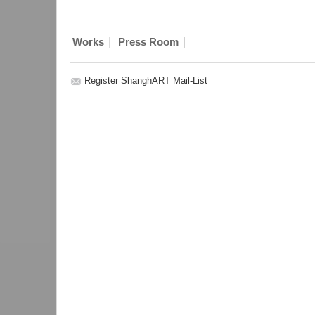
|
|
Works
Press Room
Register ShanghART Mail-List