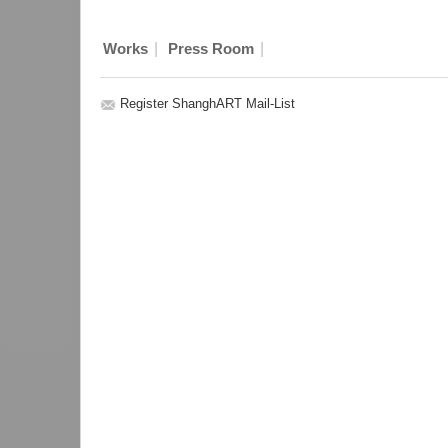
|
|
Works
Press Room
Register ShanghART Mail-List