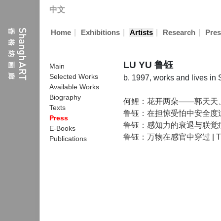
中文
|
|
|
|
Home
Exhibitions
Artists
Research
Pres
LU YU 鲁钰
Main
Selected Works
b. 1997, works and lives in
Available Works
Biography
何鲤：花开两朵——郭天天
Texts
鲁钰：在担惊受怕中安全度
Press
鲁钰：感知力的衰退与联觉
E-Books
鲁钰：万物在感官中穿过 | The 
Publications