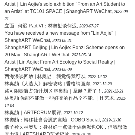
Artist｜Lin Aojie's solo exhibition "From an Art Student to
an Artist" at TC101 SPACE | ShanghART WeChat
,
2023-09-
21
立面 | 何迟 Part VI：林奥劼谈何迟
,
2023-07-27
You have received a new message from "Lin Aojie" |
ShanghART WeChat
,
2023-05-31
ShanghART Beijing | Lin Aojie: Ponzi Scheme opens on
20 May | ShanghART WeChat
,
2023-05-14
Artist | Lin Aojie: From Art Ecology to Social Reality |
ShanghART WeChat
,
2023-05-09
西海浪谈回放 | 林奥劼：我觉得我可以
,
2022-12-02
林奥劼《人造人》解密攻略 | 香格纳画廊
,
2021-12-29
路可闹橱窗占领计划 X 林奥劼｜圣诞？野了！
,
2021-12-21
林奥劼 你能不能做一些好卖的作品？不能。| Hi艺术
,
2021-
12-04
林奥劼｜ARTFORUM展评
,
2021-10-12
林奧劼：轉移社會資源的實驗 | COBO Social
,
2019-11-30
缪子衿 x 林奥劼：身材好一点做个偶像派也OK，但我想做
实力派 | ARTSHARD艺术碎片
,
2019-01-20